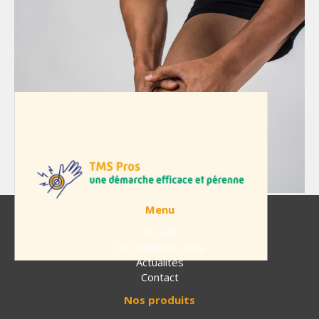
CFIA Rennes du 12 au 14 mars
19-02-2024
Actualités InMaSys
Prévenir les TMS : Les solutions
INMASYS
18-01-2024
Actualités InMaSys
Première cause de maladie professionnelle en France,
les troubles musculosquelettiques (TMS) représentent le
problème de santé au travail le plus répandu, directement
liés aux conditions de travail.
La subvention « TMS Pros Action »
18-01-2024
Actualités InMaSys
Menu
Accueil
Qui sommes-nous
Actualités
Contact
Nos produits