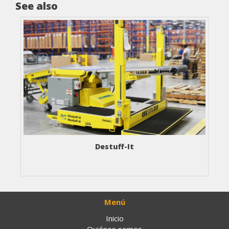
See also
Destuff-It
Menú
Inicio