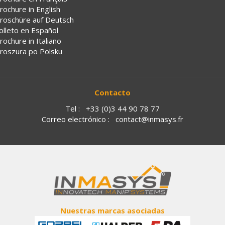
rochure in English
roschüre auf Deutsch
olleto en Español
rochure in Italiano
roszura po Polsku
Contacto
Tel :
+33 (0)3 44 90 78 77
Correo electrónico :
contact@inmasys.fr
Nuestras marcas asociadas