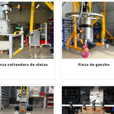
nza volteadora de aletas
Pinza de gancho