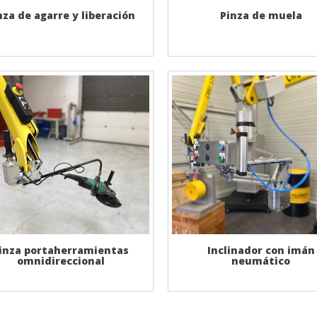
nza de agarre y liberación
Pinza de muela
inza portaherramientas
Inclinador con imán
omnidireccional
neumático