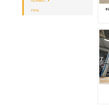
GORBEL
P
FIPA