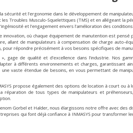
la sécurité et l’ergonomie dans le développement de manipulateu
t les Troubles Musculo-Squelettiques (TMS) et en allégeant la péni
’ingéniosité et l’engagement envers l’amélioration des conditions 
re innovation, où chaque équipement de manutention est pensé p
e, allant de manipulateurs à compensation de charge auto-équi
, pour répondre précisément à vos besoins spécifiques de manut
, gage de qualité et d’excellence dans l’industrie. Nos gamme
pter à différents environnements et charges, garantissant ain
une vaste étendue de besoins, en vous permettant de manipul
 INMASYS propose également des options de location à court ou à
 la réparation de tous types de manipulateurs et préhenseurs
ption.
 renom Gorbel et Halder, nous élargissons notre offre avec des di
reprises qui font déjà confiance à INMASYS pour transformer leu