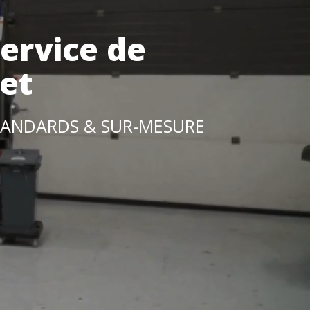
ervice de
et
TANDARDS & SUR-MESURE